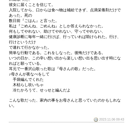
彼女に届くことを信じて。
入院してから、口からは食べ物は補給できず、点滴栄養剤だけで
あった。死の
数日前『ごはん』と言った。
私は『ごめんね、ごめんね』としか答えられなかった。
何もしてやれない、助けてやれない、守ってやれない、
健康診断に毎年一緒に行けば、行っていれば助けられた。行け、
行けというだけ
で連れて行かなかった。
簡単な行動である。これをしなった。後悔だけである。
いつの日か、この辛い想い出から楽しい想い出を思い出す時にな
ればと願っている。
耳元で一番沢山歌った歌は『母さんの歌』だった。
♪母さんが夜なべをして
手袋編んでくれた
木枯らし吹いちゃ
冷たかろうて、せっせと編んだよ
こんな歌だった、家内の事をお母さんと思っていたのかもしれな
い。
2023.11.06 09:43