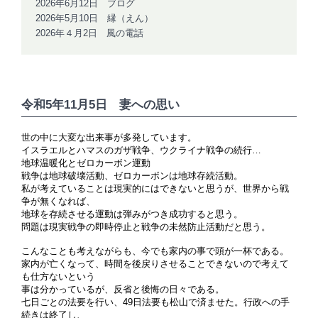
2026年6月12日 ブログ
2026年5月10日 縁（えん）
2026年４月2日 風の電話
令和5年11月5日 妻への思い
世の中に大変な出来事が多発しています。
イスラエルとハマスのガザ戦争、ウクライナ戦争の続行…
地球温暖化とゼロカーボン運動
戦争は地球破壊活動、ゼロカーボンは地球存続活動。
私が考えていることは現実的にはできないと思うが、世界から戦
争が無くなれば、
地球を存続させる運動は弾みがつき成功すると思う。
問題は現実戦争の即時停止と戦争の未然防止活動だと思う。
こんなことも考えながらも、今でも家内の事で頭が一杯である。
家内が亡くなって、時間を後戻りさせることできないので考えて
も仕方ないという
事は分かっているが、反省と後悔の日々である。
七日ごとの法要を行い、49日法要も松山で済ませた。行政への手
続きは終了し、