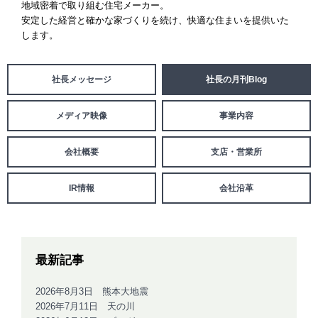
地域密着で取り組む住宅メーカー。
「健康・安心・保証」の3つに分けてご説明いたし
安定した経営と確かな家づくりを続け、
快適な住まいを提供いた
ます。
します。
ZEH
なぜ、ZEHをしなければならないのか？その理由
と当社のZEH住宅普及への取り組み
社長メッセージ
社長の月刊Blog
メディア映像
事業内容
会社概要
支店・営業所
IR情報
会社沿革
最新記事
2026年8月3日 熊本大地震
2026年7月11日 天の川