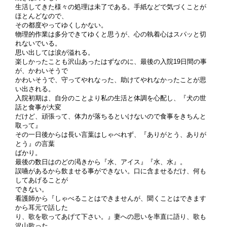
生活してきた様々の処理は未了である。手紙などで気づくことが
ほとんどなので、
その都度やってゆくしかない。
物理的作業は多分できてゆくと思うが、心の執着心はスパッと切
れないでいる。
思い出しては涙が溢れる。
楽しかったことも沢山あったはずなのに、最後の入院19日間の事
が、かわいそうで
かわいそうで、守ってやれなった、助けてやれなかったことが思
い出される。
入院初期は、自分のことより私の生活と体調を心配し、『犬の世
話と食事が大変
だけど、頑張って、体力が落ちるといけないので食事をきちんと
取って』
その一日後からは長い言葉はしゃべれず、『ありがとう、ありが
とう』の言葉
ばかり。
最後の数日はのどの渇きから『水、アイス』『水、水』。
誤嚥があるから飲ませる事ができない。口に含ませるだけ、何も
してあげることが
できない。
看護師から『しゃべることはできませんが、聞くことはできます
から耳元で話した
り、歌を歌ってあげて下さい。』妻への思いを率直に語り、歌も
沢山歌った、