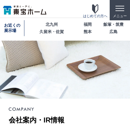
toggle
naviga
はじめての方へ
メニュー
北九州
福岡
飯塚・筑豊
お近くの
展示場
久留米・佐賀
熊本
広島
東宝ホームの家づくり
家がお施主様にとって「満足して喜ばれている
家」になっている事を目指して・・・
家づくりのこだわり
東宝ホームが自信を持ってお伝えできる「高品
質」「長期優良」「安心な保証」「宿泊体験」の4
つのポイントを詳しく紹介します。
テクノロジー
会社案内・IR情報
「断熱・省エネ・快適」「構造・耐震・制震」