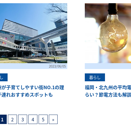
2023/06/05
し
暮らし
州が子育てしやすい街NO.1の理
福岡・北九州の平均
子連れおすすめスポットも
らい？節電方法も解
1
2
3
4
5
»