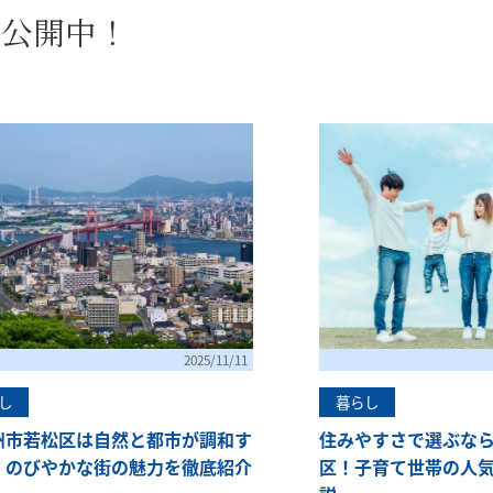
を公開中！
2025/11/11
し
暮らし
州市若松区は自然と都市が調和す
住みやすさで選ぶな
｜のびやかな街の魅力を徹底紹介
区！子育て世帯の人