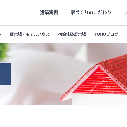
建築実例
家づくりのこだわり
ト
展示場・モデルハウス
宿泊体験展示場
TOHOブログ
社長メッセージ
高品質
社長の月刊Blog
長期優良
会社概要
支店・営業所