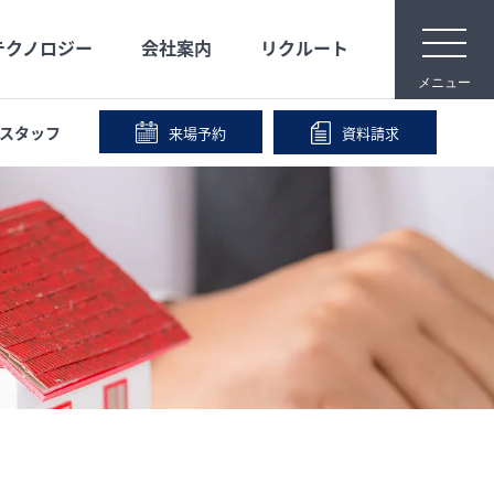
t
テクノロジー
会社案内
リクルート
o
g
メニュー
g
l
e
スタッフ
来場予約
資料請求
n
メディア映像
安心な保証
宿泊体験
事業内容
a
v
i
IR情報
会社沿革
g
a
t
i
o
n