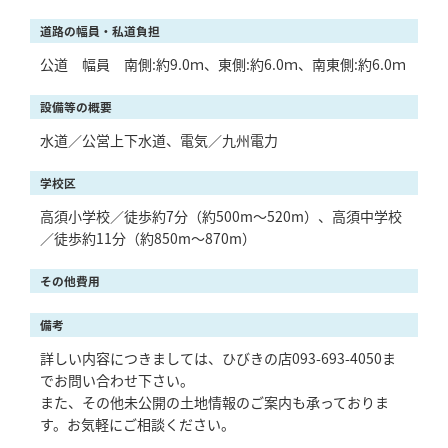
道路の幅員・私道負担
公道 幅員 南側:約9.0ｍ、東側:約6.0ｍ、南東側:約6.0ｍ
設備等の概要
水道／公営上下水道、電気／九州電力
学校区
高須小学校／徒歩約7分（約500m～520m）、高須中学校
／徒歩約11分（約850m～870m）
その他費用
備考
詳しい内容につきましては、ひびきの店093-693-4050ま
でお問い合わせ下さい。
また、その他未公開の土地情報のご案内も承っておりま
す。お気軽にご相談ください。