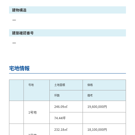
建物構造
ー
建築確認番号
ー
宅地情報
号地
土地面積
価格
坪数
備考
246.09㎡
19,600,000円
1号地
74.44坪
232.18㎡
18,100,000円