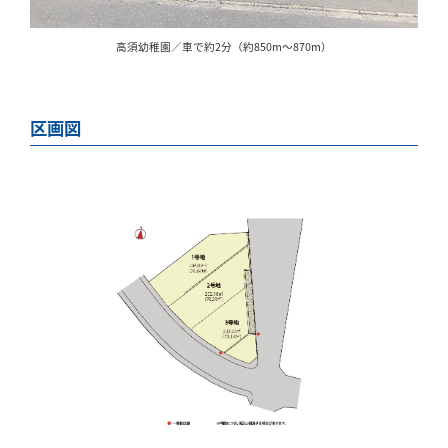
高須幼稚園／車で約2分（約850m～870m）
区画図