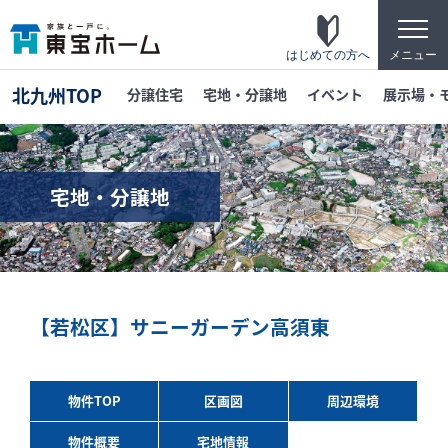
t
o
g
はじめての方へ
メニュー
g
l
北九州TOP
分譲住宅
宅地・分譲地
イベント
展示場・
e
n
a
v
i
g
宅地・分譲地
a
t
東宝ホームの家づくり
i
o
家がお施主様にとって「満足して喜ばれている
n
家」になっている事を目指して・・・
家づくりのこだわり
【若松区】サニーガーデン高須東
東宝ホームが自信を持ってお伝えできる「高品
質」「長期優良」「安心な保証」「宿泊体験」
の4つのポイントを詳しく紹介します。
物件TOP
区画図
周辺環境
テクノロジー
物件概要
宅地情報
「断熱・省エネ・快適」「構造・耐震・制震」