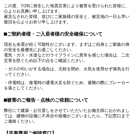
この度、7/28に発生した地震災害により被害を受けられた皆様に、
心よりお見舞い申し上げます。
被災なされた皆様、並びにご家族様の安全と、被災地の一日も早い
復旧を心よりお祈り申し上げます。
⬛︎ご契約者様・ご入居者様の安全確保について
現在も余震が続く可能性がございます。まずはご自身とご家族の身
の安全を最優先にお過ごしください。
電気・ガス・水道などのライフラインに異常を感じた場合は、二次
災害を防ぐため以下の点をご確認ください。
・ガスの匂いがする場合は、元栓を閉め、火気を使用せず換気を行
ってください。
・停電時は、復電時の通電火災を防ぐため、避難の際にブレーカー
を落としてください。
⬛︎被害のご報告・点検のご依頼について
弊社にて建築・お引渡しをさせていただいたお施主様におかれまし
ては、建物や設備に不具合や損傷がございましたら、下記窓口まで
ご連絡ください。
【災害専用ご相談窓口】