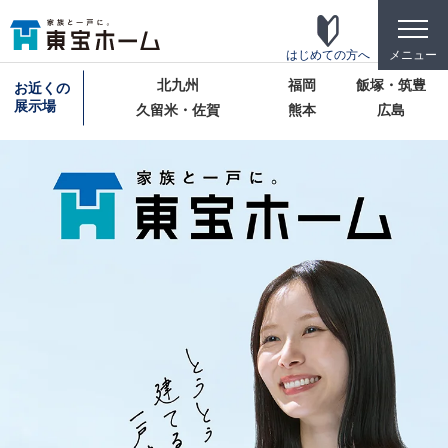
toggle
naviga
はじめての方へ
メニュー
北九州
福岡
飯塚・筑豊
お近くの
展示場
久留米・佐賀
熊本
広島
東宝ホームの家づくり
家がお施主様にとって「満足して喜ばれている
家」になっている事を目指して・・・
家づくりのこだわり
東宝ホームが自信を持ってお伝えできる「高品
質」「長期優良」「安心な保証」「宿泊体験」の4
つのポイントを詳しく紹介します。
テクノロジー
「断熱・省エネ・快適」「構造・耐震・制震」