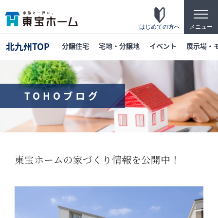
t
o
g
はじめての方へ
メニュー
g
l
北九州TOP
分譲住宅
宅地・分譲地
イベント
展示場・
e
n
a
v
i
g
TOHOブログ
a
t
東宝ホームの家づくり
i
o
家がお施主様にとって「満足して喜ばれている
n
家」になっている事を目指して・・・
家づくりのこだわり
東宝ホームの家づくり情報を公開中！
東宝ホームが自信を持ってお伝えできる「高品
質」「長期優良」「安心な保証」「宿泊体験」
の4つのポイントを詳しく紹介します。
テクノロジー
「断熱・省エネ・快適」「構造・耐震・制震」