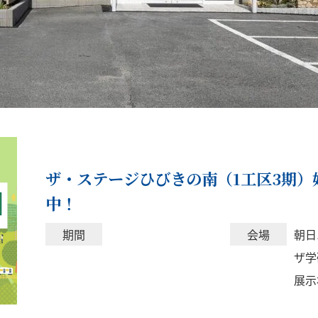
イベント
ザ・ステージひびきの南（1工区3期）
中！
期間
会場
朝日
ザ学
展示