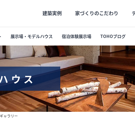
建築実例
家づくりのこだわり
ト
展示場・モデルハウス
宿泊体験展示場
TOHOブログ
社長メッセージ
高品質
社長の月刊Blog
長期優良
会社概要
支店・営業所
ハウス
ギャラリー