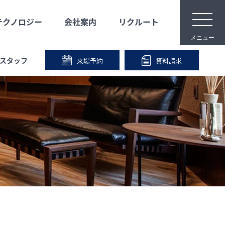
t
テクノロジー
会社案内
リクルート
o
g
メニュー
g
l
e
スタッフ
来場予約
資料請求
n
メディア映像
安心な保証
宿泊体験
事業内容
a
v
i
IR情報
会社沿革
g
a
t
i
o
n