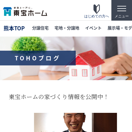
t
o
g
はじめての方へ
メニュー
g
l
熊本TOP
分譲住宅
宅地・分譲地
イベント
展示場・モ
e
n
a
v
i
g
TOHOブログ
a
t
東宝ホームの家づくり
i
o
家がお施主様にとって「満足して喜ばれている
n
家」になっている事を目指して・・・
家づくりのこだわり
東宝ホームの家づくり情報を公開中！
東宝ホームが自信を持ってお伝えできる「高品
質」「長期優良」「安心な保証」「宿泊体験」
の4つのポイントを詳しく紹介します。
テクノロジー
「断熱・省エネ・快適」「構造・耐震・制震」