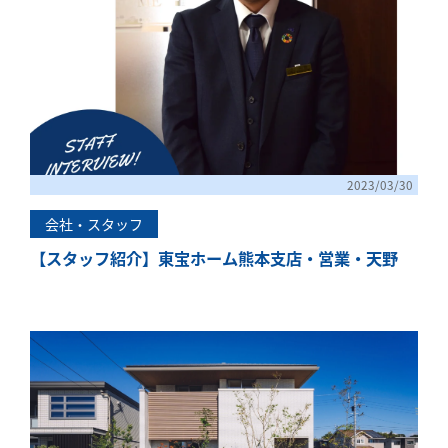
「健康・安心・保証」の3つに分けてご説明いた
します。
ZEH
なぜ、ZEHをしなければならないのか？その理
由と当社のZEH住宅普及への取り組み
2023/03/30
会社・スタッフ
【スタッフ紹介】東宝ホーム熊本支店・営業・天野