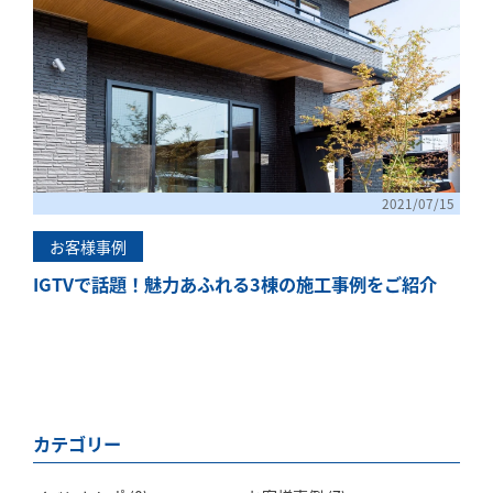
「健康・安心・保証」の3つに分けてご説明いた
します。
ZEH
なぜ、ZEHをしなければならないのか？その理
由と当社のZEH住宅普及への取り組み
2021/07/15
お客様事例
IGTVで話題！魅力あふれる3棟の施工事例をご紹介
カテゴリー