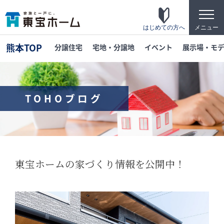
t
o
g
はじめての方へ
メニュー
g
l
熊本TOP
分譲住宅
宅地・分譲地
イベント
展示場・モ
e
n
a
v
i
g
TOHOブログ
a
t
東宝ホームの家づくり
i
o
家がお施主様にとって「満足して喜ばれている
n
家」になっている事を目指して・・・
家づくりのこだわり
東宝ホームの家づくり情報を公開中！
東宝ホームが自信を持ってお伝えできる「高品
質」「長期優良」「安心な保証」「宿泊体験」
の4つのポイントを詳しく紹介します。
テクノロジー
「断熱・省エネ・快適」「構造・耐震・制震」