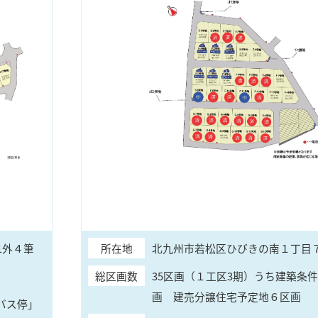
1外４筆
所在地
北九州市若松区ひびきの南１丁目７
総区画数
35区画（１工区3期）うち建築条件
画 建売分譲住宅予定地６区画
バス停」