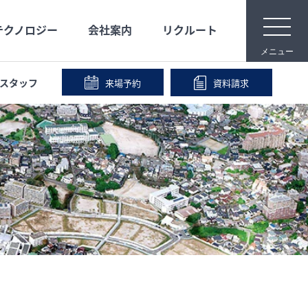
t
テクノロジー
会社案内
リクルート
o
g
メニュー
g
l
e
スタッフ
来場予約
資料請求
n
メディア映像
安心な保証
宿泊体験
事業内容
a
v
i
IR情報
会社沿革
g
a
t
i
o
n