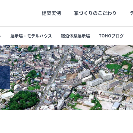
建築実例
家づくりのこだわり
ト
展示場・モデルハウス
宿泊体験展示場
TOHOブログ
社長メッセージ
高品質
社長の月刊Blog
長期優良
会社概要
支店・営業所