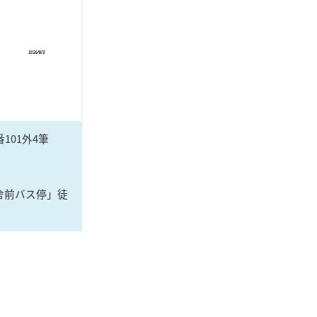
101外4筆
舎前バス停」徒