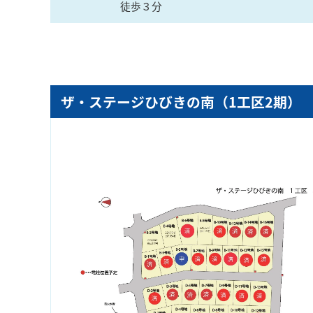
徒歩３分
ザ・ステージひびきの南（1工区2期）