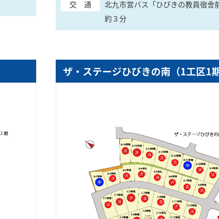
交 通
北九市営バス「ひびきの教員宿舎
約３分
ザ・ステージひびきの南（1工区1