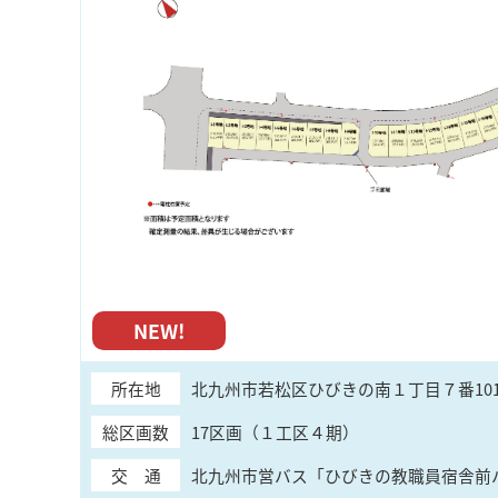
NEW!
所在地
北九州市若松区ひびきの南１丁目７番10
総区画数
17区画（１工区４期）
交 通
北九州市営バス「ひびきの教職員宿舎前