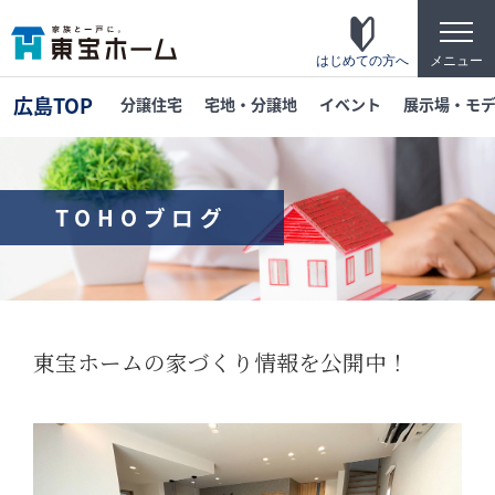
t
o
g
はじめての方へ
メニュー
g
l
広島TOP
分譲住宅
宅地・分譲地
イベント
展示場・モ
e
n
a
v
i
g
TOHOブログ
a
t
東宝ホームの家づくり
i
o
家がお施主様にとって「満足して喜ばれている
n
家」になっている事を目指して・・・
家づくりのこだわり
東宝ホームの家づくり情報を公開中！
東宝ホームが自信を持ってお伝えできる「高品
質」「長期優良」「安心な保証」「宿泊体験」
の4つのポイントを詳しく紹介します。
テクノロジー
「断熱・省エネ・快適」「構造・耐震・制震」