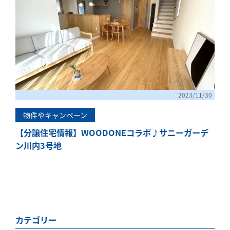
「健康・安心・保証」の3つに分けてご説明いた
します。
ZEH
なぜ、ZEHをしなければならないのか？その理
由と当社のZEH住宅普及への取り組み
2023/11/30
物件やキャンペーン
【分譲住宅情報】WOODONEコラボ♪サニーガーデ
ン川内3号地
カテゴリー