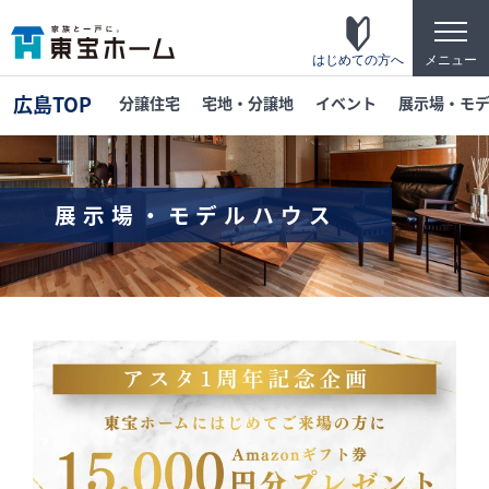
t
o
g
はじめての方へ
メニュー
g
l
広島TOP
分譲住宅
宅地・分譲地
イベント
展示場・モ
e
n
a
v
i
g
展示場・モデルハウス
a
t
東宝ホームの家づくり
i
o
家がお施主様にとって「満足して喜ばれている
n
家」になっている事を目指して・・・
家づくりのこだわり
東宝ホームが自信を持ってお伝えできる「高品
質」「長期優良」「安心な保証」「宿泊体験」
の4つのポイントを詳しく紹介します。
テクノロジー
「断熱・省エネ・快適」「構造・耐震・制震」