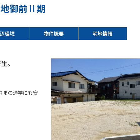
ン地御前Ⅱ期
辺環境
物件概要
宅地情報
誕生。
さまの通学にも安