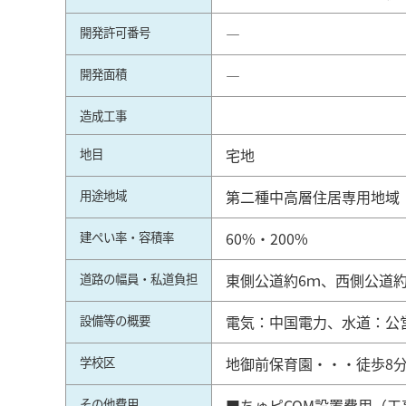
開発許可番号
―
開発面積
―
造成工事
地目
宅地
用途地域
第二種中高層住居専用地域
建ぺい率・容積率
60%・200%
道路の幅員・私道負担
東側公道約6ｍ、西側公道約
設備等の概要
電気：中国電力、水道：公
学校区
地御前保育園・・・徒歩8
その他費用
■ちゅピCOM設置費用（工事