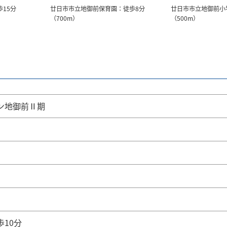
15分
廿日市市立地御前保育園：徒歩8分
廿日市市立地御前小
（700m）
（500m）
ン地御前Ⅱ期
10分