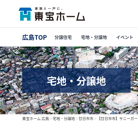
広島TOP
分譲住宅
宅地・分譲地
イベント
宅地・分譲地
東宝ホーム 広島
＞
宅地・分譲地
＞
廿日市市
＞
【廿日市市】サニーガー