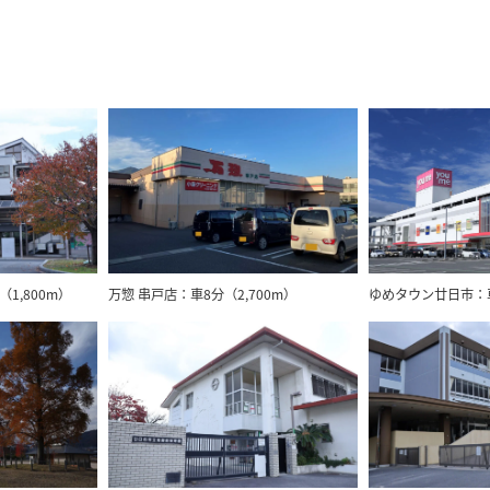
ゆめタウン廿日市：車1
1,800m）
万惣 串戸店：車8分（2,700m）