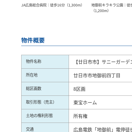
JA広島総合病院：徒歩16分（1,300m）
地御前キラキラ公園：徒歩
（1,200m）
物件概要
物件名称
【廿日市市】サニーガーデ
所在地
廿日市市地御前四丁目
総区画数
8区画
取引形態（売主）
東宝ホーム
土地の権利形態
所有権
交通
広島電鉄「地御前」電停徒歩