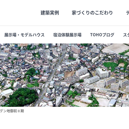
建築実例
家づくりのこだわり
展示場・モデルハウス
宿泊体験展示場
TOHOブログ
ス
社長メッセージ
高品質
社長の月刊Blog
長期優良
会社概要
支店・営業所
デン地御前Ⅱ期