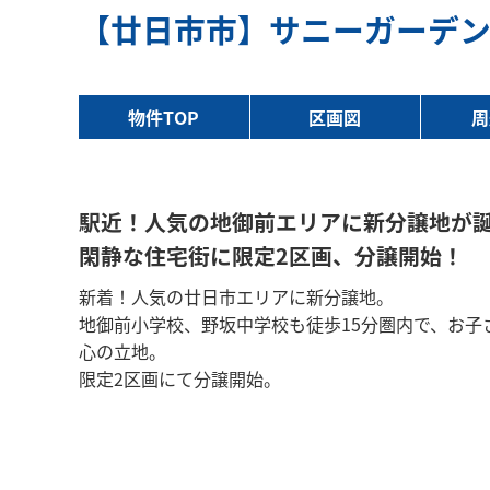
【廿日市市】サニーガーデ
物件TOP
区画図
周
駅近！人気の地御前エリアに新分譲地が
閑静な住宅街に限定2区画、分譲開始！
新着！人気の廿日市エリアに新分譲地。
地御前小学校、野坂中学校も徒歩15分圏内で、お子
心の立地。
限定2区画にて分譲開始。