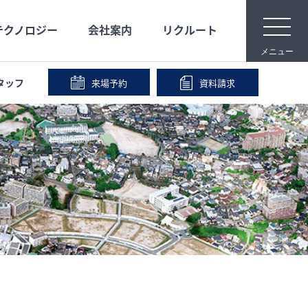
t
テクノロジー
会社案内
リクルート
o
g
メニュー
g
l
e
タッフ
来場予約
資料請求
n
メディア映像
安心な保証
宿泊体験
事業内容
a
v
i
IR情報
会社沿革
g
a
t
i
o
n