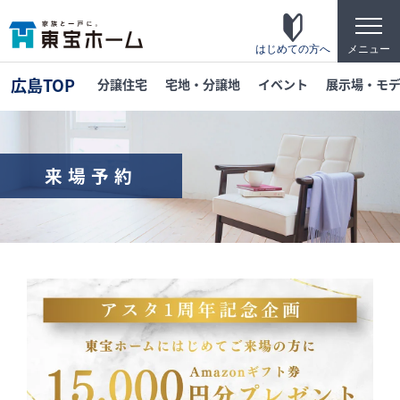
t
o
g
はじめての方へ
メニュー
g
l
広島TOP
分譲住宅
宅地・分譲地
イベント
展示場・モ
e
n
a
v
i
g
来場予約
a
t
東宝ホームの家づくり
i
o
家がお施主様にとって「満足して喜ばれている
n
家」になっている事を目指して・・・
家づくりのこだわり
東宝ホームが自信を持ってお伝えできる「高品
質」「長期優良」「安心な保証」「宿泊体験」
の4つのポイントを詳しく紹介します。
テクノロジー
「断熱・省エネ・快適」「構造・耐震・制震」