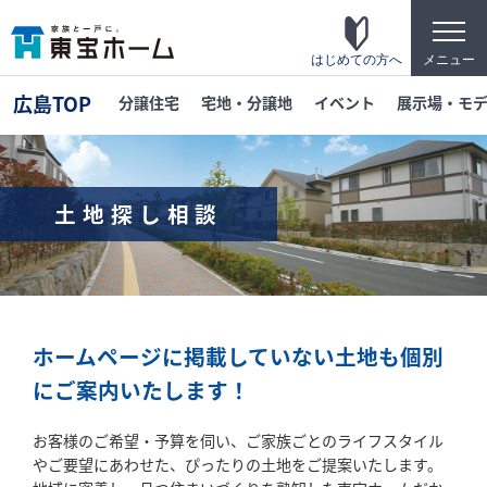
t
o
g
はじめての方へ
メニュー
g
l
広島TOP
分譲住宅
宅地・分譲地
イベント
展示場・モ
e
n
a
v
i
g
土地探し相談
a
t
東宝ホームの家づくり
i
o
家がお施主様にとって「満足して喜ばれている
n
家」になっている事を目指して・・・
家づくりのこだわり
ホームページに掲載していない土地も個別
東宝ホームが自信を持ってお伝えできる「高品
にご案内いたします！
質」「長期優良」「安心な保証」「宿泊体験」
の4つのポイントを詳しく紹介します。
お客様のご希望・予算を伺い、ご家族ごとのライフスタイル
テクノロジー
やご要望にあわせた、ぴったりの土地をご提案いたします。
「断熱・省エネ・快適」「構造・耐震・制震」