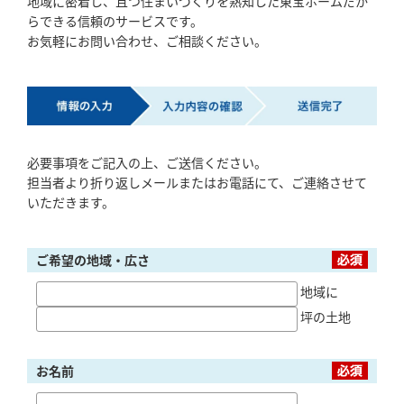
地域に密着し、且つ住まいづくりを熟知した東宝ホームだか
「健康・安心・保証」の3つに分けてご説明いた
らできる信頼のサービスです。
します。
お気軽にお問い合わせ、ご相談ください。
ZEH
なぜ、ZEHをしなければならないのか？その理
由と当社のZEH住宅普及への取り組み
必要事項をご記入の上、ご送信ください。
担当者より折り返しメールまたはお電話にて、ご連絡させて
いただきます。
ご希望の地域・広さ
地域に
坪の土地
お名前