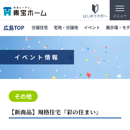
t
o
g
はじめての方へ
メニュー
g
l
広島TOP
分譲住宅
宅地・分譲地
イベント
展示場・モ
e
n
a
v
i
g
イベント情報
a
t
東宝ホームの家づくり
i
o
家がお施主様にとって「満足して喜ばれている
n
家」になっている事を目指して・・・
家づくりのこだわり
その他
東宝ホームが自信を持ってお伝えできる「高品
質」「長期優良」「安心な保証」「宿泊体験」
【新商品】規格住宅『彩の住まい』
の4つのポイントを詳しく紹介します。
テクノロジー
「断熱・省エネ・快適」「構造・耐震・制震」