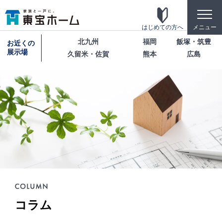
toggle
naviga
はじめての方へ
メニュー
北九州
福岡
飯塚・筑豊
お近くの
展示場
久留米・佐賀
熊本
広島
東宝ホームの家づくり
家がお施主様にとって「満足して喜ばれている
家」になっている事を目指して・・・
家づくりのこだわり
東宝ホームが自信を持ってお伝えできる「高品
質」「長期優良」「安心な保証」「宿泊体験」の4
つのポイントを詳しく紹介します。
テクノロジー
コラム
「断熱・省エネ・快適」「構造・耐震・制震」