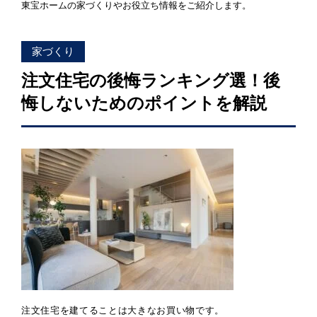
東宝ホームの家づくりやお役立ち情報をご紹介します。
「健康・安心・保証」の3つに分けてご説明いたし
ます。
ZEH
家づくり
なぜ、ZEHをしなければならないのか？その理由
注文住宅の後悔ランキング選！後
と当社のZEH住宅普及への取り組み
悔しないためのポイントを解説
注文住宅を建てることは大きなお買い物です。