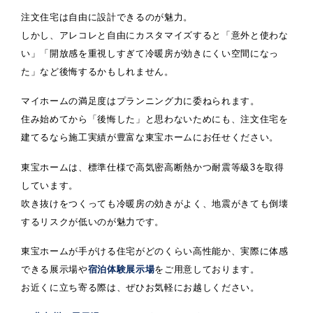
注文住宅は自由に設計できるのが魅力。
しかし、アレコレと自由にカスタマイズすると「意外と使わな
い」「開放感を重視しすぎて冷暖房が効きにくい空間になっ
た」など後悔するかもしれません。
マイホームの満足度はプランニング力に委ねられます。
住み始めてから「後悔した」と思わないためにも、注文住宅を
建てるなら施工実績が豊富な東宝ホームにお任せください。
東宝ホームは、標準仕様で高気密高断熱かつ耐震等級3を取得
しています。
吹き抜けをつくっても冷暖房の効きがよく、地震がきても倒壊
するリスクが低いのが魅力です。
東宝ホームが手がける住宅がどのくらい高性能か、実際に体感
できる展示場や
宿泊体験展示場
をご用意しております。
お近くに立ち寄る際は、ぜひお気軽にお越しください。