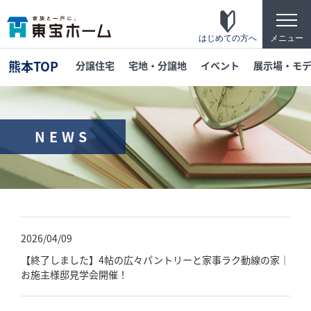
t
o
g
はじめての方へ
メニュー
g
l
熊本TOP
分譲住宅
宅地・分譲地
イベント
展示場・モ
e
n
a
v
i
g
NEWS
a
t
東宝ホームの家づくり
i
o
家がお施主様にとって「満足して喜ばれている
n
家」になっている事を目指して・・・
家づくりのこだわり
2026/04/09
東宝ホームが自信を持ってお伝えできる「高品
質」「長期優良」「安心な保証」「宿泊体験」
【終了しました】4帖の広々パントリーと家事ラク動線の家｜
の4つのポイントを詳しく紹介します。
お施主様邸見学会開催！
テクノロジー
「断熱・省エネ・快適」「構造・耐震・制震」