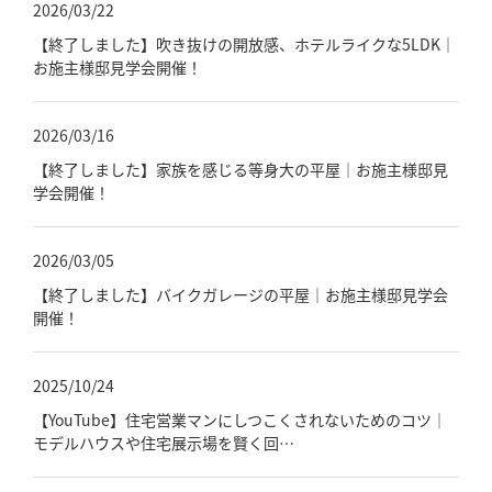
2026/03/22
「健康・安心・保証」の3つに分けてご説明いた
します。
【終了しました】吹き抜けの開放感、ホテルライクな5LDK｜
お施主様邸見学会開催！
ZEH
なぜ、ZEHをしなければならないのか？その理
由と当社のZEH住宅普及への取り組み
2026/03/16
【終了しました】家族を感じる等身大の平屋｜お施主様邸見
学会開催！
2026/03/05
【終了しました】バイクガレージの平屋｜お施主様邸見学会
開催！
2025/10/24
【YouTube】住宅営業マンにしつこくされないためのコツ｜
モデルハウスや住宅展示場を賢く回…