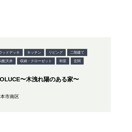
ウッドデッキ
キッチン
リビング
二階建て
勾配天井
収納・クローゼット
和室
玄関
COLUCE〜木洩れ陽のある家〜
熊本市南区