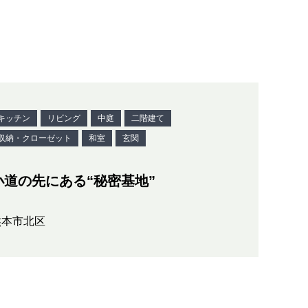
キッチン
リビング
中庭
二階建て
収納・クローゼット
和室
玄関
小道の先にある“秘密基地”
熊本市北区