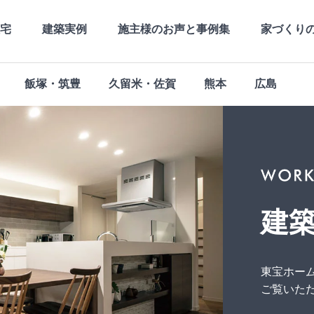
宅
建築実例
施主様のお声と事例集
家づくり
飯塚・筑豊
久留米・佐賀
熊本
広島
社長メッセージ
高品質
社長の月刊Blog
長期優良
会社概要
支店・営業所
建
東宝ホー
ご覧いた