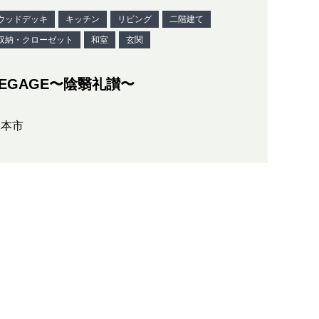
ウッドデッキ
キッチン
リビング
二階建て
収納・クローゼット
和室
玄関
LEGAGE〜陰翳礼讃〜
熊本市