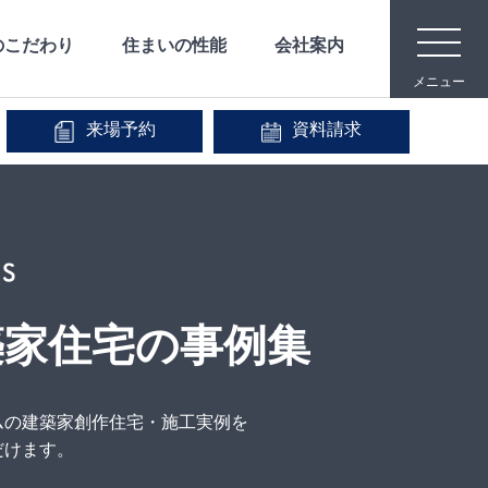
toggle
のこだわり
住まいの性能
会社案内
navigat
メニュー
来場予約
資料請求
メディア映像
安心な保証
宿泊体験
事業内容
IR情報
会社沿革
築家住宅の事例集
ムの建築家創作住宅・施工実例を
だけます。