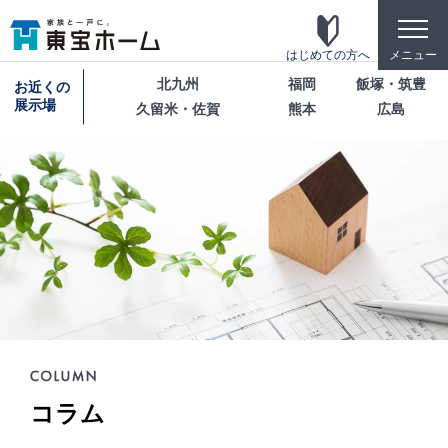
toggle
naviga
はじめての方へ
メニュー
北九州
福岡
飯塚・筑豊
お近くの
展示場
久留米・佐賀
熊本
広島
東宝ホームの家づくり
家がお施主様にとって「満足して喜ばれている
家」になっている事を目指して・・・
家づくりのこだわり
東宝ホームが自信を持ってお伝えできる「高品
質」「長期優良」「安心な保証」「宿泊体験」の4
つのポイントを詳しく紹介します。
テクノロジー
コラム
「断熱・省エネ・快適」「構造・耐震・制震」