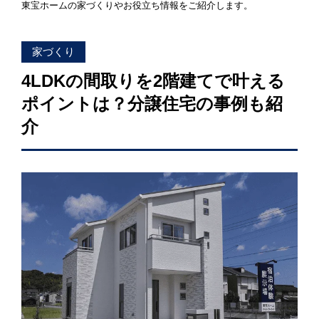
東宝ホームの家づくりやお役立ち情報をご紹介します。
「健康・安心・保証」の3つに分けてご説明いたし
ます。
ZEH
家づくり
なぜ、ZEHをしなければならないのか？その理由
4LDKの間取りを2階建てで叶える
と当社のZEH住宅普及への取り組み
ポイントは？分譲住宅の事例も紹
介