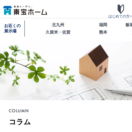
はじめての方
北九州
福岡
飯
お近くの
展示場
久留米・佐賀
熊本
東宝ホームの家づくり
家がお施主様にとって「満足して喜ばれている家
いる事を目指して・・・
家づくりのこだわり
東宝ホームが自信を持ってお伝えできる「高品質
良」「安心な保証」「宿泊体験」の4つのポイント
介します。
テクノロジー
コラム
「断熱・省エネ・快適」「構造・耐震・制震」「
心・保証」の3つに分けてご説明いたします。