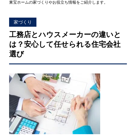
東宝ホームの家づくりやお役立ち情報をご紹介します。
「健康・安心・保証」の3つに分けてご説明いたし
ます。
ZEH
家づくり
なぜ、ZEHをしなければならないのか？その理由
工務店とハウスメーカーの違いと
と当社のZEH住宅普及への取り組み
は？安心して任せられる住宅会社
選び