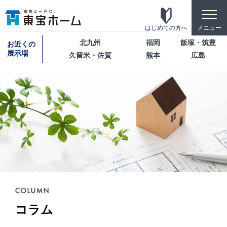
toggle
naviga
はじめての方へ
メニュー
北九州
福岡
飯塚・筑豊
お近くの
展示場
久留米・佐賀
熊本
広島
東宝ホームの家づくり
家がお施主様にとって「満足して喜ばれている
家」になっている事を目指して・・・
家づくりのこだわり
東宝ホームが自信を持ってお伝えできる「高品
質」「長期優良」「安心な保証」「宿泊体験」の4
つのポイントを詳しく紹介します。
テクノロジー
コラム
「断熱・省エネ・快適」「構造・耐震・制震」