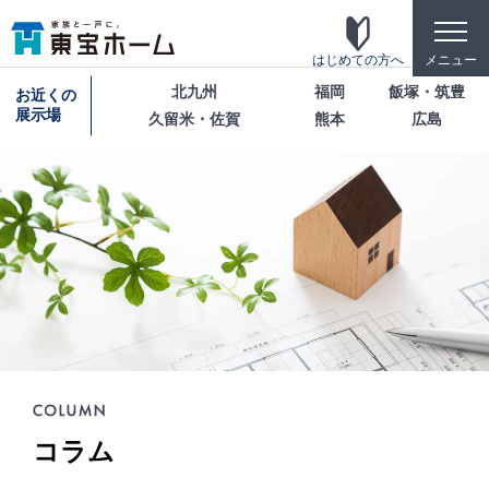
toggle
naviga
はじめての方へ
メニュー
北九州
福岡
飯塚・筑豊
お近くの
展示場
久留米・佐賀
熊本
広島
東宝ホームの家づくり
家がお施主様にとって「満足して喜ばれている
家」になっている事を目指して・・・
家づくりのこだわり
東宝ホームが自信を持ってお伝えできる「高品
質」「長期優良」「安心な保証」「宿泊体験」の4
つのポイントを詳しく紹介します。
テクノロジー
コラム
「断熱・省エネ・快適」「構造・耐震・制震」