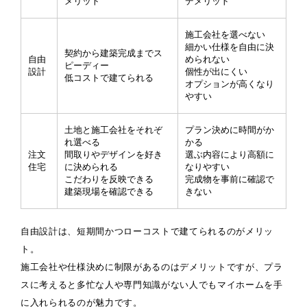
メリット
デメリット
施工会社を選べない
細かい仕様を自由に決
契約から建築完成までス
自由
められない
ピーディー
設計
個性が出にくい
低コストで建てられる
オプションが高くなり
やすい
土地と施工会社をそれぞ
プラン決めに時間がか
れ選べる
かる
注文
間取りやデザインを好き
選ぶ内容により高額に
住宅
に決められる
なりやすい
こだわりを反映できる
完成物を事前に確認で
建築現場を確認できる
きない
自由設計は、短期間かつローコストで建てられるのがメリッ
ト。
施工会社や仕様決めに制限があるのはデメリットですが、プラ
スに考えると多忙な人や専門知識がない人でもマイホームを手
に入れられるのが魅力です。