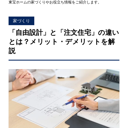
東宝ホームの家づくりやお役立ち情報をご紹介します。
「健康・安心・保証」の3つに分けてご説明いたし
ます。
ZEH
家づくり
なぜ、ZEHをしなければならないのか？その理由
「自由設計」と「注文住宅」の違い
と当社のZEH住宅普及への取り組み
とは？メリット・デメリットを解
説