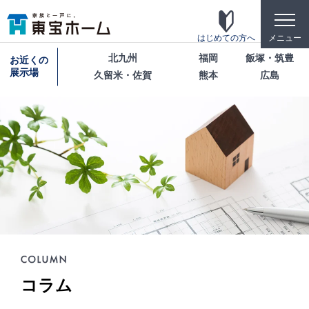
toggle
naviga
はじめての方へ
メニュー
北九州
福岡
飯塚・筑豊
お近くの
展示場
久留米・佐賀
熊本
広島
東宝ホームの家づくり
家がお施主様にとって「満足して喜ばれている
家」になっている事を目指して・・・
家づくりのこだわり
東宝ホームが自信を持ってお伝えできる「高品
質」「長期優良」「安心な保証」「宿泊体験」の4
つのポイントを詳しく紹介します。
テクノロジー
コラム
「断熱・省エネ・快適」「構造・耐震・制震」