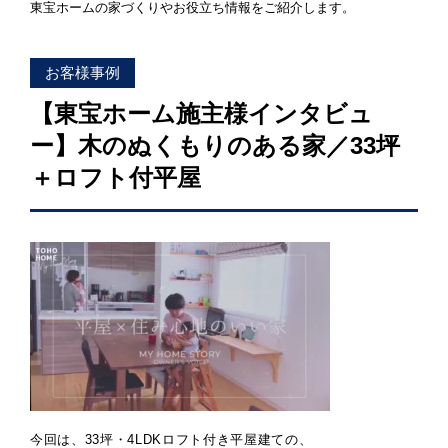
東宝ホームの家づくりやお役立ち情報をご紹介します。
「健康・安心・保証」の3つに分けてご説明いたし
ます。
ZEH
お客様事例
なぜ、ZEHをしなければならないのか？その理由
【東宝ホーム施主様インタビュ
と当社のZEH住宅普及への取り組み
ー】木のぬくもりのある家／33坪
＋ロフト付平屋
今回は、33坪・4LDKロフト付き平屋建ての、