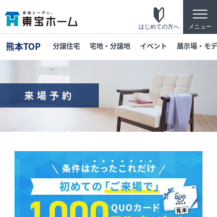
t
o
g
はじめての方へ
メニュー
g
l
熊本TOP
分譲住宅
宅地・分譲地
イベント
展示場・モ
e
n
a
v
i
g
来場予約
a
t
東宝ホームの家づくり
i
o
家がお施主様にとって「満足して喜ばれている
n
家」になっている事を目指して・・・
家づくりのこだわり
東宝ホームが自信を持ってお伝えできる「高品
質」「長期優良」「安心な保証」「宿泊体験」
の4つのポイントを詳しく紹介します。
テクノロジー
「断熱・省エネ・快適」「構造・耐震・制震」