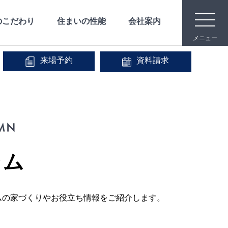
toggle
のこだわり
住まいの性能
会社案内
navigat
メニュー
来場予約
資料請求
メディア映像
安心な保証
宿泊体験
事業内容
IR情報
会社沿革
ラム
ムの家づくりやお役立ち情報をご紹介します。