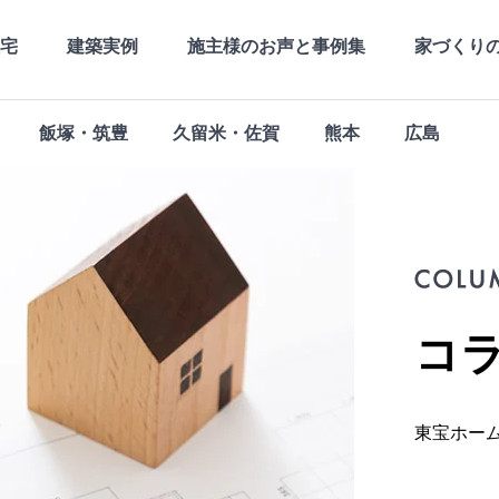
宅
建築実例
施主様のお声と事例集
家づくり
飯塚・筑豊
久留米・佐賀
熊本
広島
社長メッセージ
高品質
社長の月刊Blog
長期優良
会社概要
支店・営業所
コ
東宝ホー