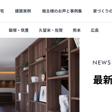
宅
建築実例
施主様のお声と事例集
家づくり
飯塚・筑豊
久留米・佐賀
熊本
広島
社長メッセージ
高品質
社長の月刊Blog
長期優良
会社概要
支店・営業所
最