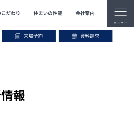
toggle
のこだわり
住まいの性能
会社案内
naviga
メニュー
来場予約
資料請求
メディア映像
安心な保証
宿泊体験
事業内容
IR情報
会社沿革
新情報