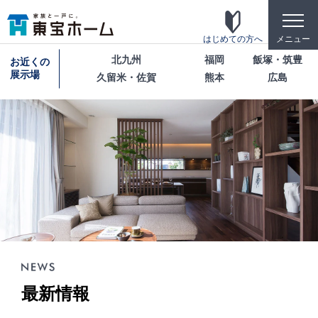
toggle
naviga
はじめての方へ
メニュー
北九州
福岡
飯塚・筑豊
お近くの
展示場
久留米・佐賀
熊本
広島
東宝ホームの家づくり
家がお施主様にとって「満足して喜ばれている
家」になっている事を目指して・・・
家づくりのこだわり
東宝ホームが自信を持ってお伝えできる「高品
質」「長期優良」「安心な保証」「宿泊体験」の4
つのポイントを詳しく紹介します。
テクノロジー
最新情報
「断熱・省エネ・快適」「構造・耐震・制震」