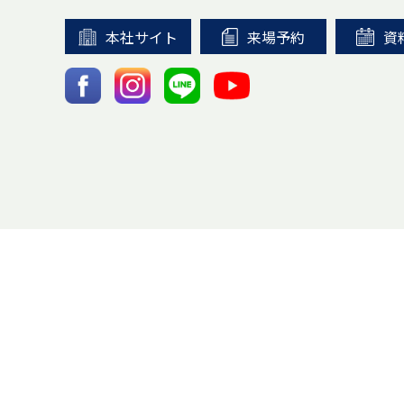
本社サイト
来場予約
資