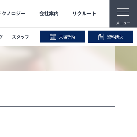
t
テクノロジー
会社案内
リクルート
o
g
メニュー
g
l
e
グ
スタッフ
来場予約
資料請求
n
メディア映像
安心な保証
宿泊体験
事業内容
a
v
i
IR情報
会社沿革
g
a
t
i
o
n