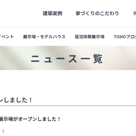
建築実例
家づくりのこだわり
イベント
展示場・モデルハウス
宿泊体験展示場
TOHOブロ
社長メッセージ
高品質
社長の月刊Blog
長期優良
会社概要
支店・営業所
ニュース一覧
プンしました！
新展示場がオープンしました！
ン！