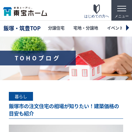
t
o
g
はじめての方へ
メニュー
g
l
飯塚・筑豊TOP
分譲住宅
宅地・分譲地
イベント
e
n
a
v
i
g
TOHOブログ
a
t
東宝ホームの家づくり
i
o
家がお施主様にとって「満足して喜ばれている
n
家」になっている事を目指して・・・
家づくりのこだわり
暮らし
東宝ホームが自信を持ってお伝えできる「高品
飯塚市の注文住宅の相場が知りたい！建築価格の
質」「長期優良」「安心な保証」「宿泊体験」
目安も紹介
の4つのポイントを詳しく紹介します。
テクノロジー
「断熱・省エネ・快適」「構造・耐震・制震」