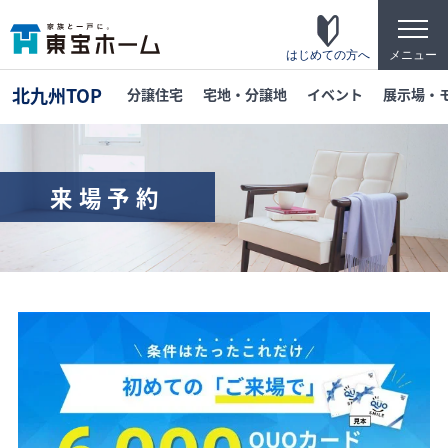
t
o
g
はじめての方へ
メニュー
g
l
北九州TOP
分譲住宅
宅地・分譲地
イベント
展示場・
e
n
a
v
i
g
来場予約
a
t
東宝ホームの家づくり
i
o
家がお施主様にとって「満足して喜ばれている
n
家」になっている事を目指して・・・
家づくりのこだわり
東宝ホームが自信を持ってお伝えできる「高品
質」「長期優良」「安心な保証」「宿泊体験」
の4つのポイントを詳しく紹介します。
テクノロジー
「断熱・省エネ・快適」「構造・耐震・制震」