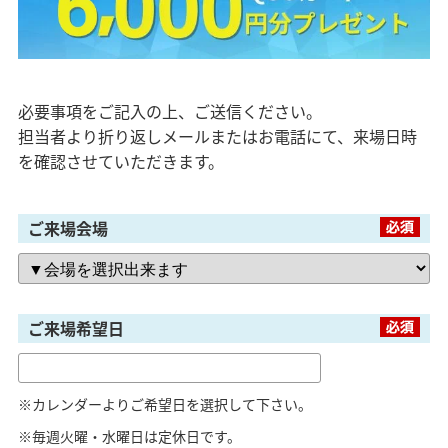
「健康・安心・保証」の3つに分けてご説明いた
します。
ZEH
なぜ、ZEHをしなければならないのか？その理
必要事項をご記入の上、ご送信ください。
由と当社のZEH住宅普及への取り組み
担当者より折り返しメールまたはお電話にて、来場日時
を確認させていただきます。
ご来場会場
ご来場希望日
※カレンダーよりご希望日を選択して下さい。
※毎週火曜・水曜日は定休日です。