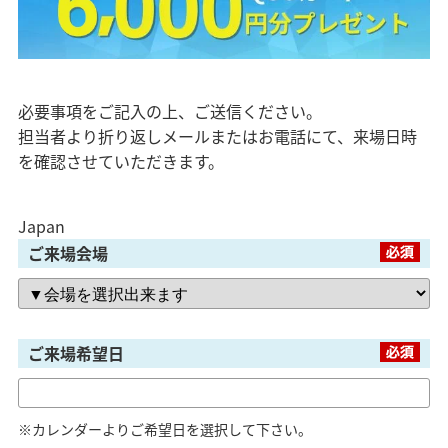
「健康・安心・保証」の3つに分けてご説明いた
します。
ZEH
なぜ、ZEHをしなければならないのか？その理
必要事項をご記入の上、ご送信ください。
由と当社のZEH住宅普及への取り組み
担当者より折り返しメールまたはお電話にて、来場日時
を確認させていただきます。
Japan
ご来場会場
ご来場希望日
※カレンダーよりご希望日を選択して下さい。