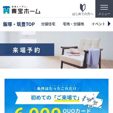
t
o
g
はじめての方へ
メニュー
g
l
飯塚・筑豊TOP
分譲住宅
宅地・分譲地
イベント
e
n
a
v
i
g
来場予約
a
t
東宝ホームの家づくり
i
o
家がお施主様にとって「満足して喜ばれている
n
家」になっている事を目指して・・・
家づくりのこだわり
東宝ホームが自信を持ってお伝えできる「高品
質」「長期優良」「安心な保証」「宿泊体験」
の4つのポイントを詳しく紹介します。
テクノロジー
「断熱・省エネ・快適」「構造・耐震・制震」